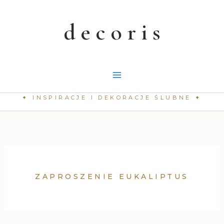
Przejdź
do
treści
ZAPROSZENIE EUKALIPTUS