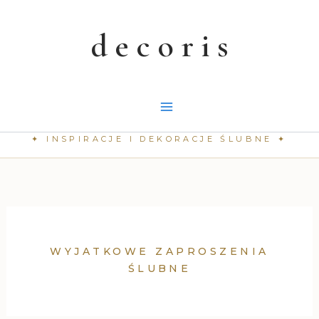
Przejdź
do
treści
WYJATKOWE ZAPROSZENIA
ŚLUBNE