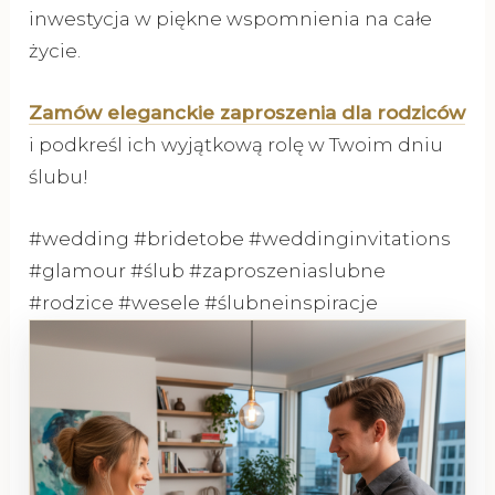
inwestycja w piękne wspomnienia na całe
życie.
Zamów eleganckie zaproszenia dla rodziców
i podkreśl ich wyjątkową rolę w Twoim dniu
ślubu!
#wedding #bridetobe #weddinginvitations
#glamour #ślub #zaproszeniaslubne
#rodzice #wesele #ślubneinspiracje