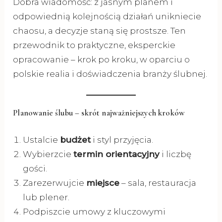
Dobra wiadomość: z jasnym planem i
odpowiednią kolejnością działań unikniecie
chaosu, a decyzje staną się prostsze. Ten
przewodnik to praktyczne, eksperckie
opracowanie – krok po kroku, w oparciu o
polskie realia i doświadczenia branży ślubnej.
Planowanie ślubu – skrót najważniejszych kroków
Ustalcie
budżet
i styl przyjęcia.
Wybierzcie
termin orientacyjny
i liczbę
gości.
Zarezerwujcie
miejsce
– sala, restauracja
lub plener.
Podpiszcie umowy z kluczowymi