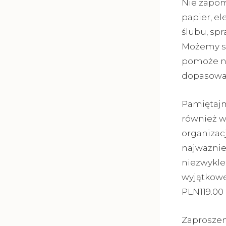
Nie zapom
papier, el
ślubu, spr
Możemy sk
pomoże na
dopasowan
Pamiętajmy
również w
organizacj
najważnie
niezwykle
wyjątkowe 
PLN119.00
Zaprosze