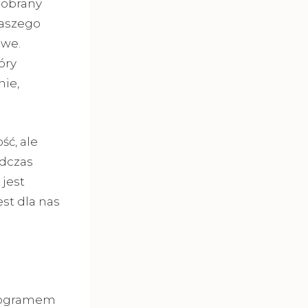
dobrany
naszego
owe.
óry
ie,
ść, ale
odczas
 jest
st dla nas
onogramem