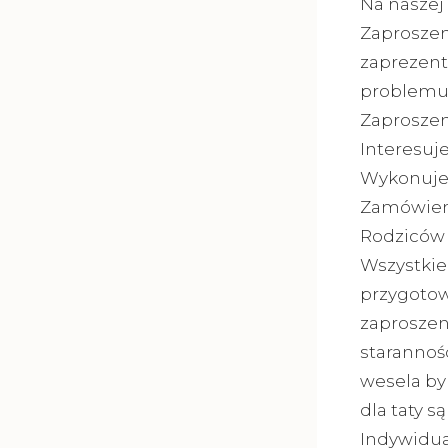
Na naszej
Zaproszen
zaprezent
problemu 
Zaproszeni
Interesuj
Wykonujem
Zamówieni
Rodziców 
Wszystkie
przygotow
zaproszen
starannoś
wesela by
dla taty s
Indywidua