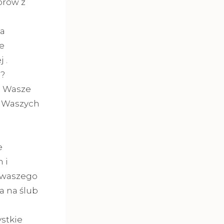
orów z
a
e
 .
ą?
a Wasze
a Waszych
e
 i
 waszego
a na ślub
stkie