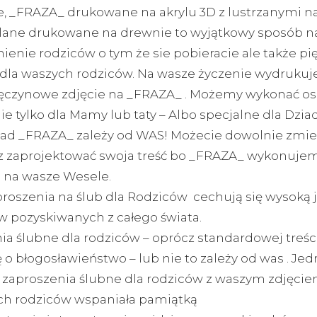
e, _FRAZA_ drukowane na akrylu 3D z lustrzanymi n
klane drukowane na drewnie to wyjątkowy sposób n
enie rodziców o tym że sie pobieracie ale także pi
dla waszych rodziców. Na wasze życzenie wydruku
ęczynowe zdjęcie na _FRAZA_ . Możemy wykonać o
e tylko dla Mamy lub taty – Albo specjalne dla Dzia
kład _FRAZA_ zależy od WAS! Możecie dowolnie zmie
az zaprojektować swoja treść bo _FRAZA_ wykonuje
e na wasze Wesele.
roszenia na ślub dla Rodziców cechują się wysoką j
w pozyskiwanych z całego świata.
ia ślubne dla rodziców – oprócz standardowej treści
 o błogosławieństwo – lub nie to zależy od was . Je
zaproszenia ślubne dla rodziców z waszym zdjęcie
ch rodziców wspaniała pamiątką