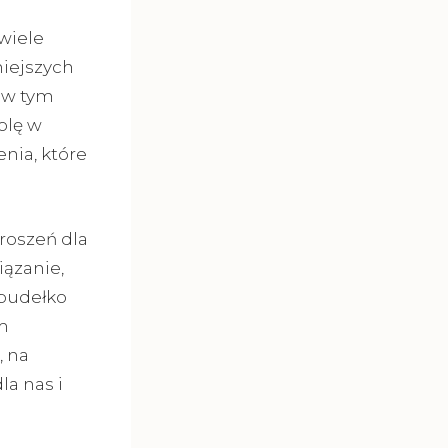
wiele
niejszych
 w tym
olę w
nia, które
roszeń dla
iązanie,
pudełko
m
, na
la nas i