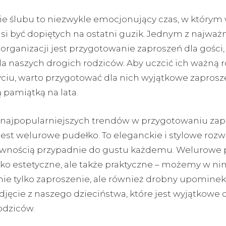
e ślubu to niezwykle emocjonujący czas, w którym 
si być dopiętych na ostatni guzik. Jednym z najważ
organizacji jest przygotowanie zaproszeń dla gości,
la naszych drogich rodziców. Aby uczcić ich ważną r
ciu, warto przygotować dla nich wyjątkowe zaprosze
 pamiątką na lata.
najpopularniejszych trendów w przygotowaniu zap
est welurowe pudełko. To eleganckie i stylowe rozw
ewnością przypadnie do gustu każdemu. Welurowe 
ylko estetyczne, ale także praktyczne – możemy w ni
nie tylko zaproszenie, ale również drobny upominek
djęcie z naszego dzieciństwa, które jest wyjątkowe d
odziców.