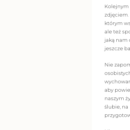
Kolejnym 
zdjęciem.
którym ws
ale też sp
jaką nam d
jeszcze ba
Nie zapom
osobistyc
wychowani
aby powie
naszym ży
ślubie, na
przygotow