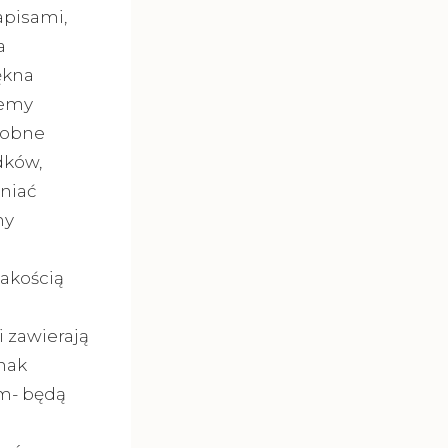
apisami,
a
ękna
jemy
sobne
dków,
niać
my
akością
 zawierają
dnak
m- będą