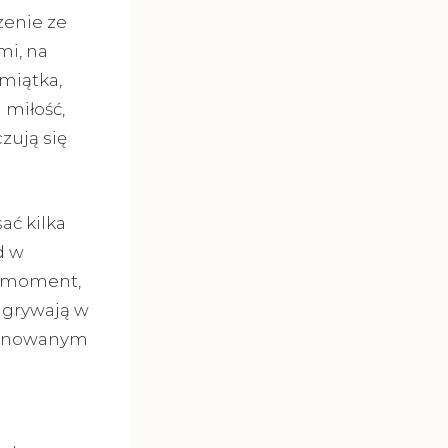
zenie ze
mi, na
miątka,
 miłość,
zują się
ać kilka
d w
y moment,
dgrywają w
planowanym