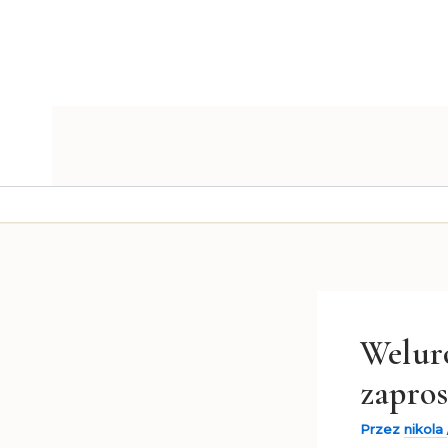
Przejdź
do
treści
Welur
zapros
Przez
nikola