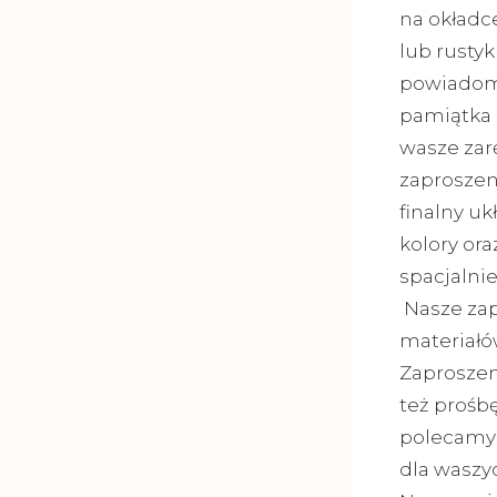
na okładc
lub rusty
powiadomi
pamiątka 
wasze zar
zaproszeni
finalny u
kolory or
spacjalni
Nasze zap
materiałó
Zaproszen
też prośbę
polecamy 
dla waszy