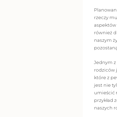
Planowani
rzeczy mu
aspektów 
również d
naszym ży
pozostaną
Jednym z 
rodziców j
które z p
jest nie t
umieścić 
przykład z
naszych r