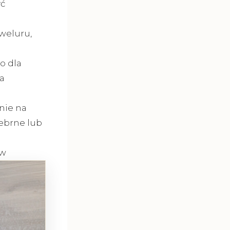
yć
weluru,
o dla
a
nie na
ebrne lub
ów