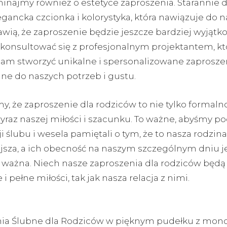
inajmy również o estetyce zaproszenia. Starannie 
egancka czcionka i kolorystyka, która nawiązuje do 
awią, że zaproszenie będzie jeszcze bardziej wyjątk
onsultować się z profesjonalnym projektantem, kt
m stworzyć unikalne i spersonalizowane zaproszen
e do naszych potrzeb i gustu.
, że zaproszenie dla rodziców to nie tylko formalno
yraz naszej miłości i szacunku. To ważne, abyśmy p
i ślubu i wesela pamiętali o tym, że to nasza rodzina
jsza, a ich obecność na naszym szczególnym dniu je
 ważna. Niech nasze zaproszenia dla rodziców będą
i pełne miłości, tak jak nasza relacja z nimi.
nia Ślubne dla Rodziców w pięknym pudełku z m