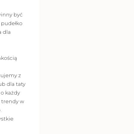
inny być
e pudełko
 dla
akością
wujemy z
ub dla taty
 o każdy
 trendy w
.
stkie