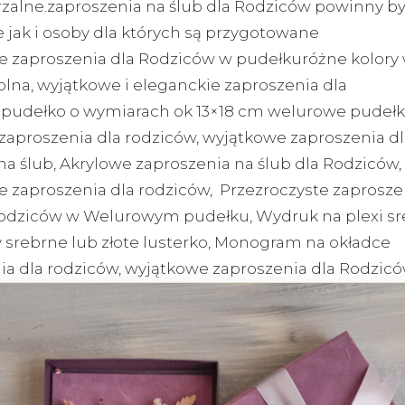
zalne.zaproszenia na ślub dla Rodziców powinny b
 jak i osoby dla których są przygotowane
e zaproszenia dla Rodziców w pudełkuróżne kolory 
olna, wyjątkowe i eleganckie zaproszenia dla
pudełko o wymiarach ok 13×18 cm welurowe pudełk
 zaproszenia dla rodziców, wyjątkowe zaproszenia dl
na ślub, Akrylowe zaproszenia na ślub dla Rodziców,
e zaproszenia dla rodziców, Przezroczyste zaprosze
Rodziców w Welurowym pudełku, Wydruk na plexi sr
ry srebrne lub złote lusterko, Monogram na okładce
ia dla rodziców, wyjątkowe zaproszenia dla Rodzic