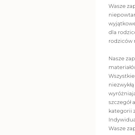
Wasze zapr
niepowtar
wyjątkowe
dla rodzi
rodziców 
Nasze zap
materiałó
Wszystkie
niezwykłą 
wyróżniaj
szczegół 
kategorii
Indywidua
Wasze zap