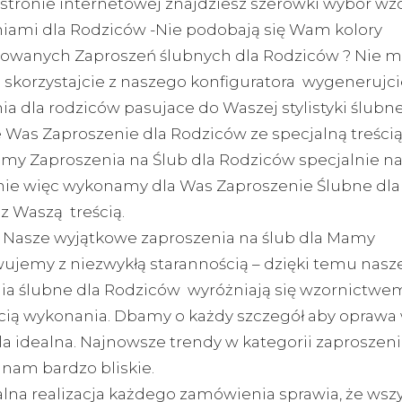
 stronie internetowej znajdziesz szerowki wybór wz
iami dla Rodziców -Nie podobają się Wam kolory
owanych Zaproszeń ślubnych dla Rodziców ? Nie m
skorzystajcie z naszego konfiguratora wygenerujci
a dla rodziców pasujace do Waszej stylistyki ślubnej
e Was Zaproszenie dla Rodziców ze specjalną treści
y Zaproszenia na Ślub dla Rodziców specjalnie n
e więc wykonamy dla Was Zaproszenie Ślubne dl
z Waszą treścią.
 Nasze wyjątkowe zaproszenia na ślub dla Mamy
ujemy z niezwykłą starannością – dzięki temu nasz
ia ślubne dla Rodziców wyróżniają się wzornictwem
cią wykonania. Dbamy o każdy szczegół aby oprawa
la idealna. Najnowsze trendy w kategorii zaproszeni
ą nam bardzo bliskie.
lna realizacja każdego zamówienia sprawia, że wszy