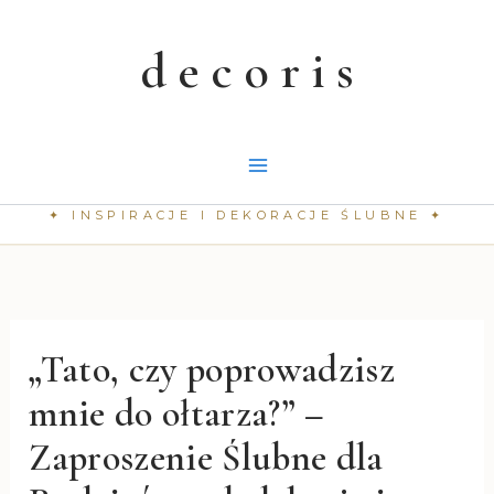
Przejdź
do
treści
„Tato, czy poprowadzisz
mnie do ołtarza?” –
Zaproszenie Ślubne dla