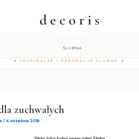
ŚLUBNA
 dla zuchwałych
is
/
4 września 2018
Złoto jako kolor przewodni Ślubu