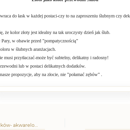
 wraca do łask w każdej postaci-czy to na zaproszeniu ślubnym czy deko
 że kolor złoty jest idealny na tak uroczysty dzień jak ślub.
 Pary, w obawie przed ”pompatycznością”
koloru w ślubnych aranżacjach.
ie musi przytłaczać-może być subtelny, delikatny i radosny!
rzewodni lub w postaci delikatnych dodatków.
nasze propozycje, aby na złocie, nie ”połamać zębów” .
Coś dla romantyków- akwarelowe zaproszenia