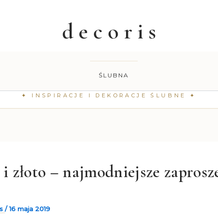
ŚLUBNA
 i złoto – najmodniejsze zaprosz
e
is
/
16 maja 2019