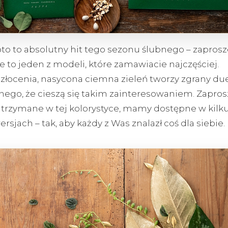
łoto to absolutny hit tego sezonu ślubnego – zaprosz
e to jeden z modeli, które zamawiacie najczęściej.
złocenia, nasycona ciemna zieleń tworzy zgrany due
nego, że cieszą się takim zainteresowaniem. Zapros
trzymane w tej kolorystyce, mamy dostępne w kilk
rsjach – tak, aby każdy z Was znalazł coś dla siebie.