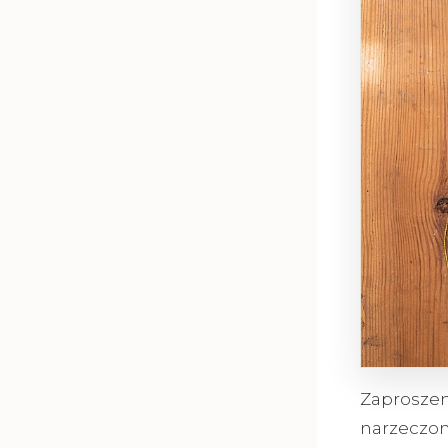
Zaproszeni
narzeczon