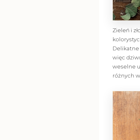
Zieleń i z
kolorystyc
Delikatne 
więc dziw
weselne u
różnych we