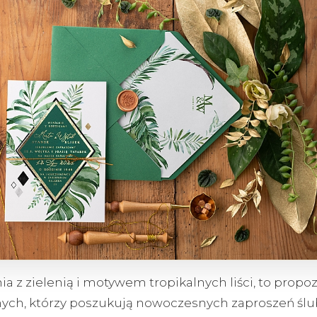
a z zielenią i motywem tropikalnych liści, to propoz
ych, którzy poszukują nowoczesnych zaproszeń ślu