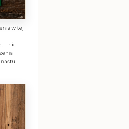
enia w tej
t – nic
zenia
unastu