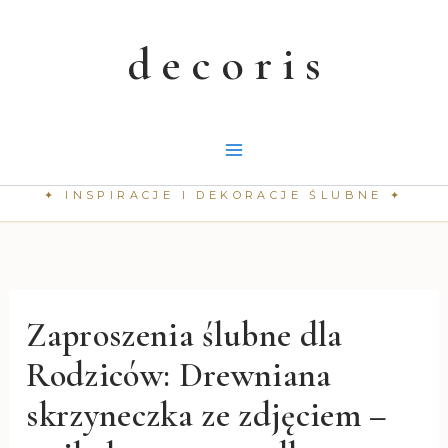
Przejdź
do
treści
Zaproszenia ślubne dla
Rodziców: Drewniana
skrzyneczka ze zdjęciem –