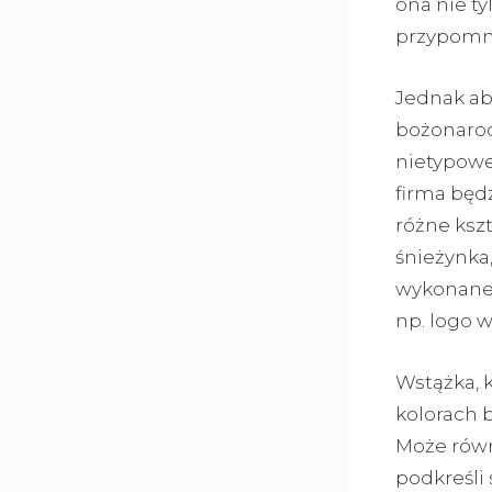
ona nie ty
przypomni
Jednak ab
bożonarod
nietypowe
firma będ
różne ksz
śnieżynka
wykonane 
np. logo 
Wstążka, k
kolorach b
Może równ
podkreśli 