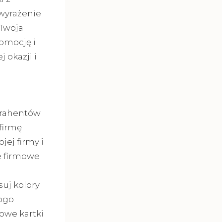
wyrażenie
 Twoja
romocję i
 okazji i
ntrahentów
firmę
jej firmy i
e firmowe
suj kolory
logo
owe kartki