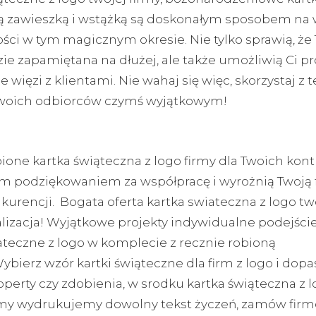
 zawieszką i wstążką są doskonałym sposobem na 
ści w tym magicznym okresie. Nie tylko sprawią, że
ie zapamiętana na dłużej, ale także umożliwią Ci p
więzi z klientami. Nie wahaj się więc, skorzystaj z tej
woich odbiorców czymś wyjątkowym!
bione kartka świąteczna z logo firmy dla Twoich ko
m podziękowaniem za współpracę i wyrożnią Twoją 
urencji. Bogata oferta kartka swiateczna z logo two
alizacja! Wyjątkowe projekty indywidualne podejści
iateczne z logo w komplecie z recznie robioną
ybierz wzór kartki świąteczne dla firm z logo i dopa
perty czy zdobienia, w srodku kartka świąteczna z 
rmy wydrukujemy dowolny tekst życzeń, zamów firm