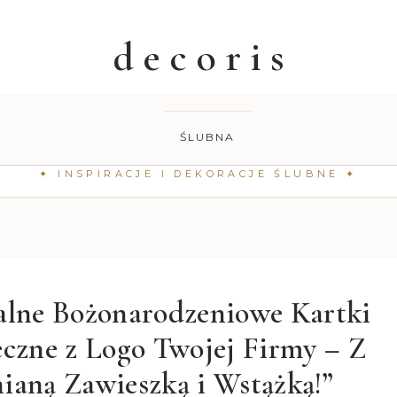
ŚLUBNA
alne Bożonarodzeniowe Kartki
eczne z Logo Twojej Firmy – Z
ianą Zawieszką i Wstążką!”