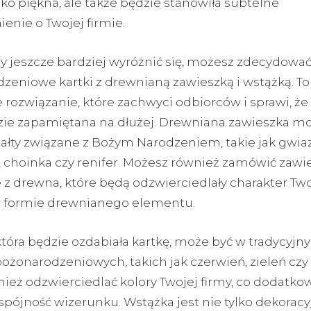
lko piękna, ale także będzie stanowiła subtelne
enie o Twojej firmie.
y jeszcze bardziej wyróżnić się, możesz zdecydować
zeniowe kartki z drewnianą zawieszką i wstążką. To
 rozwiązanie, które zachwyci odbiorców i sprawi, że
zie zapamiętana na dłużej. Drewniana zawieszka m
tałty związane z Bożym Narodzeniem, takie jak gwia
, choinka czy renifer. Możesz również zamówić zawi
z drewna, które będą odzwierciedlały charakter Twoj
w formie drewnianego elementu.
tóra będzie ozdabiała kartkę, może być w tradycyjn
ożonarodzeniowych, takich jak czerwień, zieleń czy 
ież odzwierciedlać kolory Twojej firmy, co dodatko
spójność wizerunku. Wstążka jest nie tylko dekoracyj