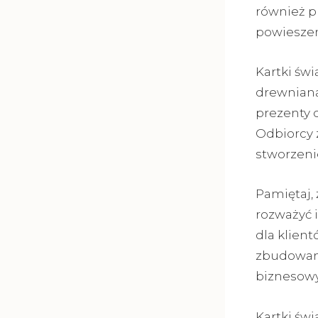
również p
powieszen
Kartki świ
drewnianą
prezenty d
Odbiorcy z
stworzenie
Pamiętaj,
rozważyć 
dla klient
zbudowani
biznesowy
Kartki świ