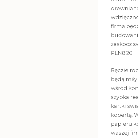
drewnianą
wdzięczno
firma będz
budowanie 
zaskocz s
PLN8.20
Ręczie ro
będą miły
wśród konk
szybka re
kartki sw
kopertą. W
papieru ko
waszej fi