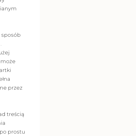
nianym
y sposób
.
użej
h może
artki
ełna
ne przez
d treścią
ia
po prostu