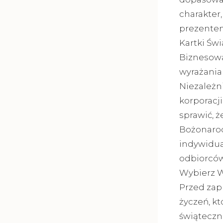
charakter
prezentem
Kartki Św
Biznesowa
wyrażania
Niezależni
korporacj
sprawić, ż
Bożonarod
indywidua
odbiorców
Wybierz W
Przed zap
życzeń, kt
świąteczn