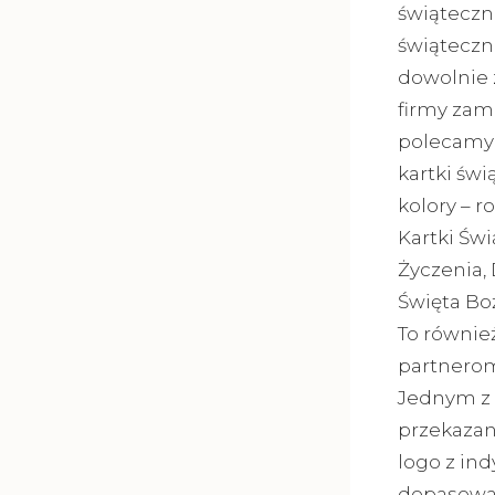
świąteczn
świąteczn
dowolnie z
firmy zam
polecamy 
kartki świ
kolory – 
Kartki Św
Życzenia,
Święta Bo
To równie
partnerom
Jednym z 
przekazan
logo z in
dopasowan