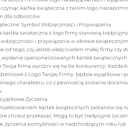
, czyniąc kartka świąteczna z twoim logo niezapom
 dla odbiorców.
iąteczne: Symbol Wdzięczności i Przywiązania
 kartka swiateczna z logo firmy stanowią tradycyjn
 wdzięczności i przywiązania w okresie świątecznym
e od tego, czy jesteś właścicielem małej firmy czy d
i, wysłanie spersonalizowanych kartek świątecznyc
e Twoja firma wyróżni się na tle konkurencji. Każda K
zeniowe z Logo Twojej Firmy będzie wyjątkowa i p
lnego charakteru, co z pewnością zostanie docenio
.
yjątkowe Życzenia
rojektowaniem kartek świątecznych zastanów się na
óre chcesz przekazać. Mogą to być tradycyjne życzen
e, życzenia pomyślności w nadchodzącym roku lub 