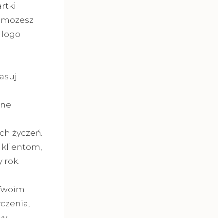
rtki
c mozesz
 logo
asuj
lne
ch życzeń.
 klientom,
 rok.
 Twoim
czenia,
wy