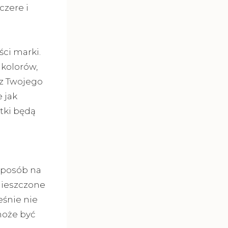
czere i
ci marki.
 kolorów,
 z Twojego
 jak
rtki będą
a
sposób na
mieszczone
eśnie nie
 może być