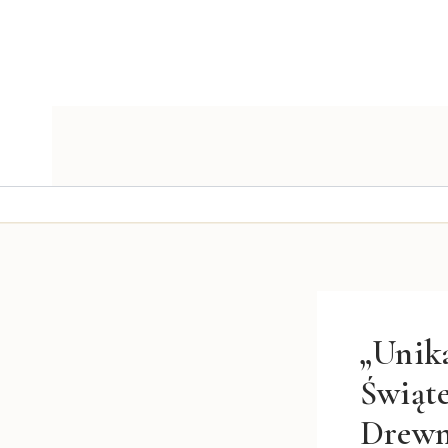
Przejdź
do
treści
„Unik
Świąt
Drewn