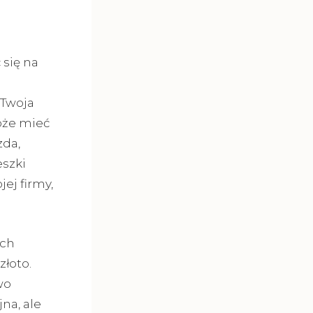
 się na
 Twoja
oże mieć
zda,
eszki
ej firmy,
ych
złoto.
wo
na, ale