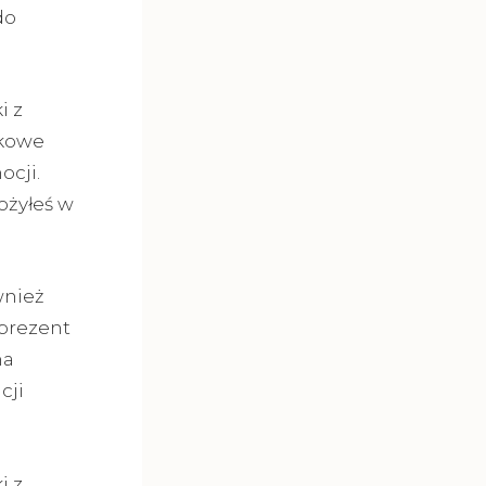
do
i z
tkowe
ocji.
ożyłeś w
wnież
prezent
na
cji
i z