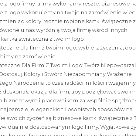
e z logo firmy a my wykonamy reszte. biznesowe ka
e z logo wykonujemy na twoje na zamówienie wie
mieniac kolory. ręcznie robione kartki świąteczne z
ówione u nas wyróżnią twoja firmę wśród innych.
kartka swiateczna z twoim logo
ąteczne dla firm z twoim logo, wybierz życzenia, dop
robimy na zamówienie
iąteczne Dla Firm Z Twoim Logo: Twórz Niepowtarza
 Dostosuj Kolory i Stwórz Niezapomniany Wrażenie
żego Narodzenia to czas radości, miłości i wzajemny
ż doskonała okazja dla firm, aby podziękować swoim
 biznesowym i pracownikom za wspólnie spędzony
najbardziej eleganckich i osobistych sposobów na
ie swoich życzeń są biznesowe kartki świąteczne z
dywidualnie dostosowanym logo firmy. Wyjątkowe ży
e kolory i firmowe logo nadadzą kartkom wyjątko