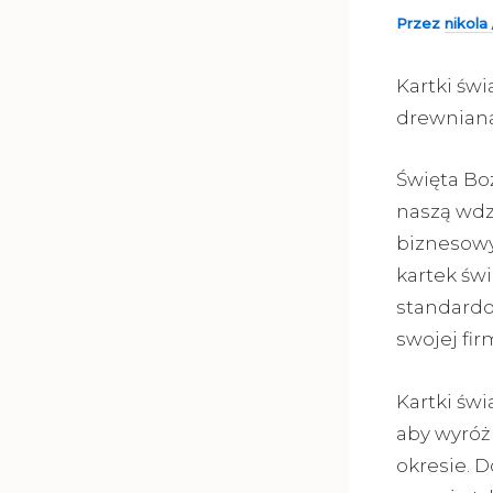
Przez
nikola
Kartki świ
drewnianą
Święta Bo
naszą wdz
biznesowy
kartek świ
standardo
swojej fir
Kartki św
aby wyróż
okresie. D