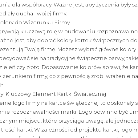
nia dla współpracy. Ważne jest, aby życzenia były sz
dlały ducha Twojej firmy.
olory do Wizerunku Firmy
grywają kluczową rolę w budowaniu rozpoznawalnoś
żne jest, aby dobrać kolory kartek świątecznych do
rezentują Twoją firmę. Możesz wybrać główne kolory
decydować się na tradycyjne świąteczne barwy, takie
zieleń czy złoto. Dopasowanie kolorów sprawi, że ka
wizerunkiem firmy, co z pewnością zrobi wrażenie n
h.
y: Kluczowy Element Kartki Świątecznej
nie logo firmy na kartce świątecznej to doskonały 
ie rozpoznawalności marki. Logo powinno być u
icznym miejscu, które przyciąga uwagę, ale jednocz
 treści kartki. W zależności od projektu kartki, logo