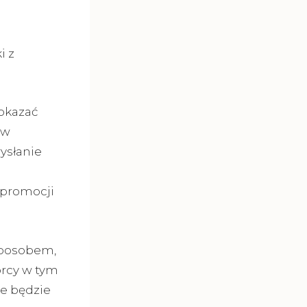
i z
okazać
ów
ysłanie
 promocji
sposobem,
orcy w tym
że będzie