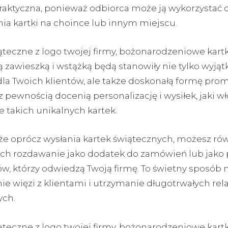
raktyczna, ponieważ odbiorca może ją wykorzystać 
ia kartki na choince lub innym miejscu.
ąteczne z logo twojej firmy, bożonarodzeniowe kartk
 zawieszką i wstążką będą stanowiły nie tylko wyją
la Twoich klientów, ale także doskonałą formę prom
 pewnością docenią personalizację i wysiłek, jaki wł
 takich unikalnych kartek.
 że oprócz wysłania kartek świątecznych, możesz ró
ich rozdawanie jako dodatek do zamówień lub jako 
ów, którzy odwiedzą Twoją firmę. To świetny sposób 
e więzi z klientami i utrzymanie długotrwałych rela
ch.
ąteczne z logo twojej firmy, bożonarodzeniowe kartk