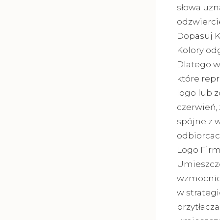
słowa uzna
odzwiercie
Dopasuj K
Kolory od
Dlatego wa
które rep
logo lub z
czerwień, 
spójne z 
odbiorcac
Logo Firm
Umieszcze
wzmocnien
w strateg
przytłacza