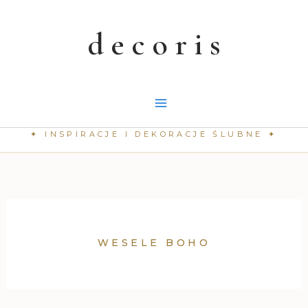
Przejdź
do
treści
WESELE BOHO