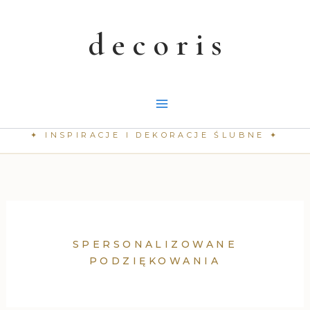
Przejdź
do
treści
SPERSONALIZOWANE
PODZIĘKOWANIA