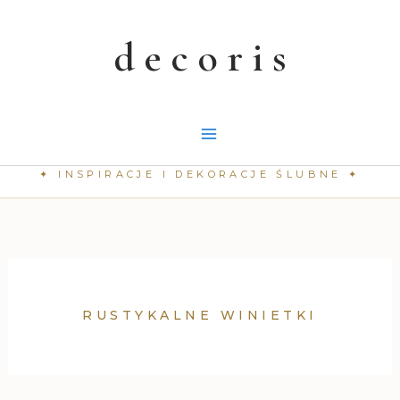
Przejdź
do
treści
RUSTYKALNE WINIETKI