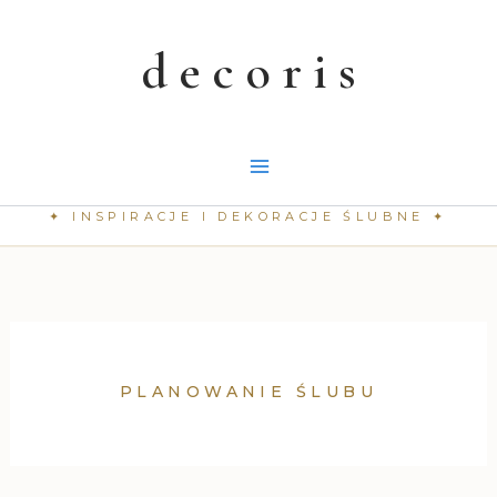
Przejdź
do
treści
PLANOWANIE ŚLUBU