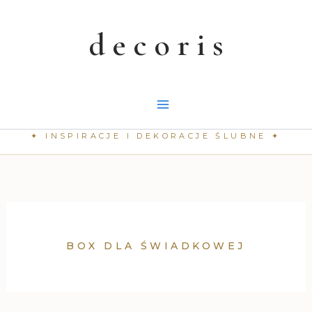
Przejdź
do
treści
BOX DLA ŚWIADKOWEJ