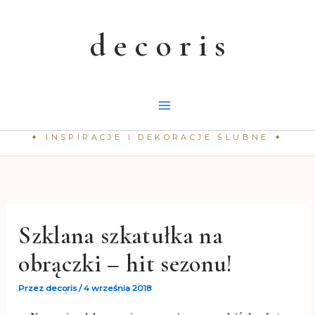
Przejdź
do
treści
Szklana szkatułka na
obrączki – hit sezonu!
Przez
decoris
/
4 września 2018