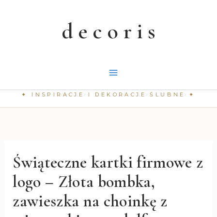
Przejdź
do
treści
Świąteczne kartki firmowe z
logo – Złota bombka,
zawieszka na choinkę z