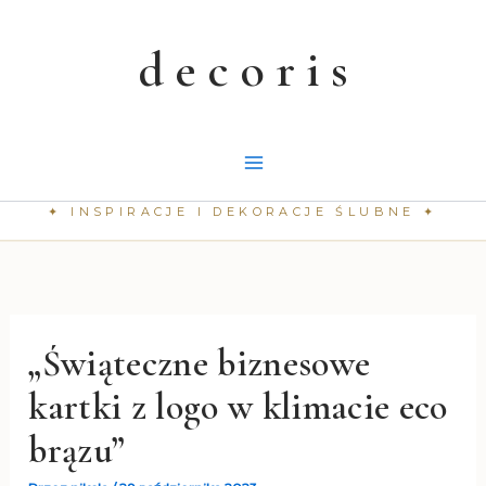
Przejdź
do
treści
„Świąteczne biznesowe
kartki z logo w klimacie eco
brązu”