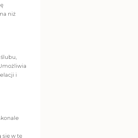
mę
na niż
ślubu,
 Umożliwia
lacji i
skonale
 się w tę