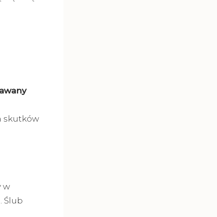
nawany
a skutków
y w
 Ślub