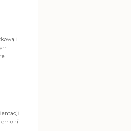
tkową i
nym
re
ientacji
eremonii