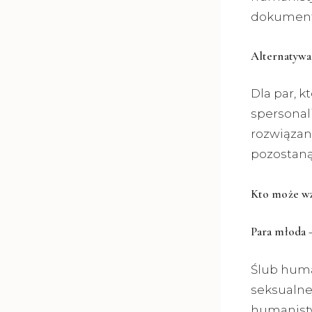
dokument
Alternatywa
Dla par, k
spersonal
rozwiązan
pozostaną
Kto może wz
Para młoda 
Ślub huma
seksualne
humanisty