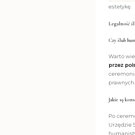
estetykę.
Legalność ś
Czy ślub hum
Warto wie
przez pol
ceremonia
prawnych
Jakie są ko
Po ceremo
Urzędzie 
humanisty