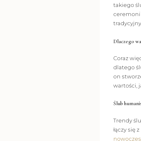
takiego ś
ceremonii,
tradycyjny
Dlaczego wa
Coraz wię
dlatego ś
on stworze
wartości, 
Ślub humanis
Trendy śl
łączy się
nowoczesn