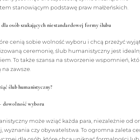
em stanowiącym podstawę praw małżeńskich.
 dla osób szukających niestandardowej formy ślubu
tóre cenią sobie wolność wyboru i chcą przeżyć wyją
izowaną ceremonię, ślub humanistyczny jest ideal
iem. To także szansa na stworzenie wspomnień, któ
 na zawsze.
iąć ślub humanistyczny?
– dowolność wyboru
nistyczny może wziąć każda para, niezależnie od or
j, wyznania czy obywatelstwa. To ogromna zaleta c
cznej dla osób, które chcą uniknąć formalności lub