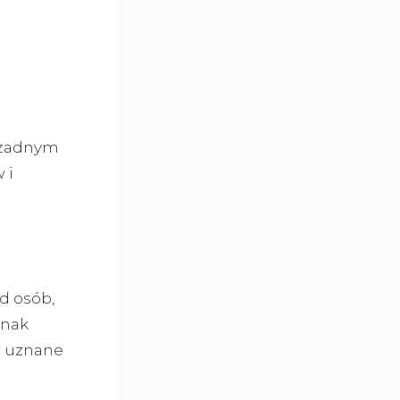
z żadnym
 i
d osób,
dnak
o uznane