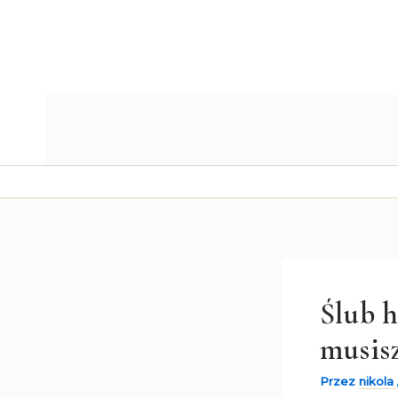
Przejdź
do
treści
Ślub h
musis
Przez
nikola