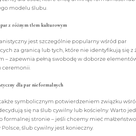
ego modelu ślubu.
a par z różnym tłem kulturowym
nistyczny jest szczególnie popularny wśród par
ych za granicą lub tych, które nie identyfikują się 
m – zapewnia pełną swobodę w doborze elementów
 ceremonii.
styczny dla par nieformalnych
także symbolicznym potwierdzeniem związku wśró
decydują się na ślub cywilny lub kościelny. Warto je
o formalnej stronie – jeśli chcemy mieć małżeństw
Polsce, ślub cywilny jest konieczny.