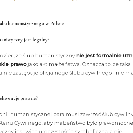
lubu humanistycznego w Polsce
anistyczny jest legalny?
dzieć, że ślub humanistyczny
nie jest formalnie uz
skie prawo
jako akt małżeństwa. Oznacza to, że taka
 nie zastępuje oficjalnego ślubu cywilnego i nie m
.
nsekwencje prawne?
nii humanistycznej para musi zawrzeć ślub cywiln
Stanu Cywilnego, aby małżeństwo było prawomocne.
czny jest więc uroczystością symboliczną, a nie