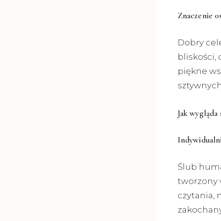
Znaczenie o
Dobry cel
bliskości
piękne ws
sztywnych
Jak wygląda 
Indywidualn
Ślub huma
tworzony 
czytania,
zakochany