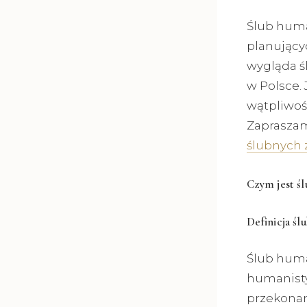
Ślub huma
planujący
wygląda ś
w Polsce. 
wątpliwoś
Zapraszam 
ślubnych 
Czym jest śl
Definicja ś
Ślub huma
humanisty
przekonan