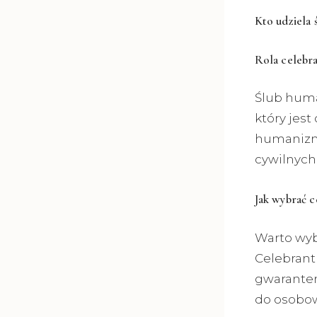
Kto udziela
Rola celebr
Ślub huma
który jest
humanizmu
cywilnych 
Jak wybrać c
Warto wybr
Celebrant 
gwarante
do osobow