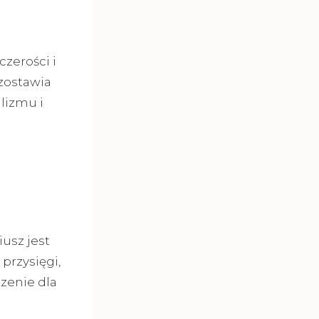
zerości i
zostawia
lizmu i
usz jest
przysięgi,
zenie dla