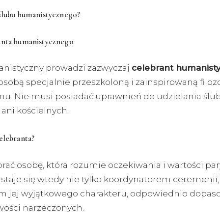
 ślubu humanistycznego?
anta humanistycznego
nistyczny prowadzi zazwyczaj
celebrant humanist
 osobą specjalnie przeszkoloną i zainspirowaną filozo
. Nie musi posiadać uprawnień do udzielania ślu
ani kościelnych.
elebranta?
ać osobę, która rozumie oczekiwania i wartości par
staje się wtedy nie tylko koordynatorem ceremonii, 
m jej wyjątkowego charakteru, odpowiednio dopa
ości narzeczonych.