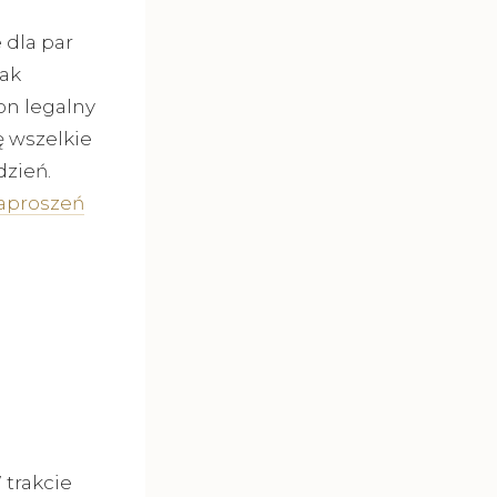
 dla par
jak
on legalny
ę wszelkie
dzień.
zaproszeń
trakcie