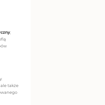
yczny
,
fią
bów
y.
ale także
sowanego