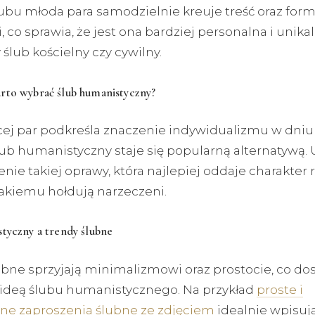
lubu młoda para samodzielnie kreuje treść oraz for
 co sprawia, że jest ona bardziej personalna i unikal
 ślub kościelny czy cywilny.
rto wybrać ślub humanistyczny?
cej par podkreśla znaczenie indywidualizmu w dniu 
lub humanistyczny staje się popularną alternatywą.
nie takiej oprawy, która najlepiej oddaje charakter re
jakiemu hołdują narzeczeni.
tyczny a trendy ślubne
ubne sprzyjają minimalizmowi oraz prostocie, co do
 z ideą ślubu humanistycznego. Na przykład
proste i
e zaproszenia ślubne ze zdjęciem
idealnie wpisują