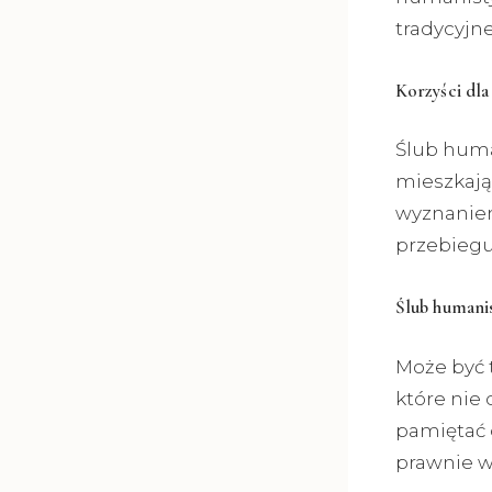
tradycyjn
Korzyści dl
Ślub huma
mieszkając
wyznanie
przebiegu
Ślub humani
Może być 
które nie 
pamiętać 
prawnie w 