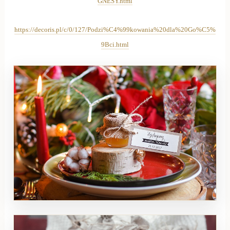
GNESY.html
https://decoris.pl/c/0/127/Podzi%C4%99kowania%20dla%20Go%C5%
9Bci.html