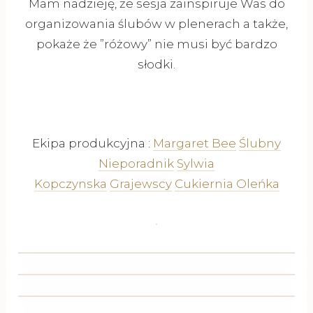
Mam nadzieję, że sesja zainspiruje Was do
organizowania ślubów w plenerach a także,
pokaże że ”różowy” nie musi być bardzo
słodki.
Ekipa produkcyjna :
Margaret Bee
Ślubny
Nieporadnik
Sylwia
Kopczynska
Grajewscy
Cukiernia Oleńka