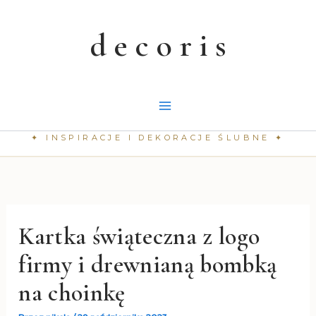
Przejdź
do
treści
Kartka świąteczna z logo
firmy i drewnianą bombką
na choinkę