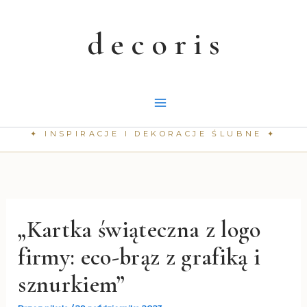
Przejdź
do
treści
„Kartka świąteczna z logo
firmy: eco-brąz z grafiką i
sznurkiem”