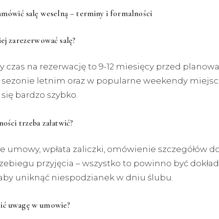
zamówić salę weselną – terminy i formalności
iej zarezerwować salę?
 czas na rezerwację to 9-12 miesięcy przed planow
 sezonie letnim oraz w popularne weekendy miejsc
się bardzo szybko.
ności trzeba załatwić?
e umowy, wpłata zaliczki, omówienie szczegółów d
zebiegu przyjęcia – wszystko to powinno być dokła
 aby uniknąć niespodzianek w dniu ślubu.
ić uwagę w umowie?