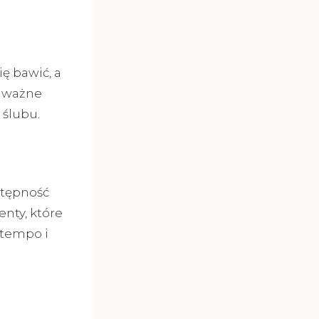
ię bawić, a
k ważne
 ślubu.
stępność
nty, które
 tempo i