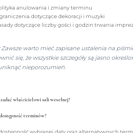
olityka anulowania i zmiany terminu
graniczenia dotyczące dekoracji i muzyki
asady dotyczące liczby gości i godzin trwania impre
Zawsze warto mieć zapisane ustalenia na piśmie
wnić się, że wszystkie szczegóły są jasno określo
uniknąć nieporozumień.
 zadać właścicielowi sali weselnej?
 dostępność terminów?
dostępność wybranej daty oraz alternatywnych termi