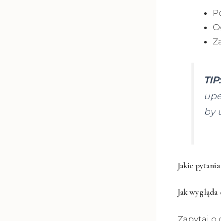
P
O
Z
TIP:
upe
by 
Jakie pytania
Jak wygląda
Zapytaj o 