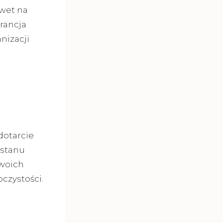
wet na
rancja
nizacji
dotarcie
 stanu
Twoich
czystości.