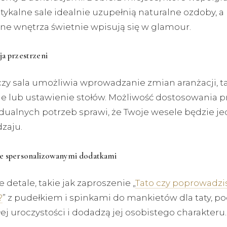
stykalne sale idealnie uzupełnią naturalne ozdoby, a
e wnętrza świetnie wpisują się w glamour.
ja przestrzeni
czy sala umożliwia wprowadzanie zmian aranżacji, ta
ie lub ustawienie stołów. Możliwość dostosowania p
dualnych potrzeb sprawi, że Twoje wesele będzie j
zaju.
ze spersonalizowanymi dodatkami
detale, takie jak zaproszenie „
Tato czy poprowadzi
?
” z pudełkiem i spinkami do mankietów dla taty, po
łej uroczystości i dodadzą jej osobistego charakteru.