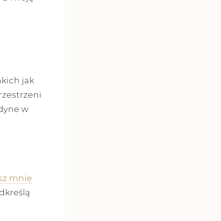
kich jak
rzestrzeni
edyne w
sz mnie
dkreślą