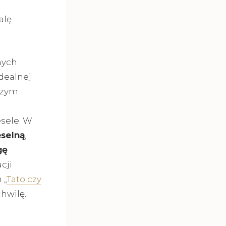
alę
nych
dealnej
szym
sele. W
eselną
,
gę
cji
 „
Tato czy
chwilę.