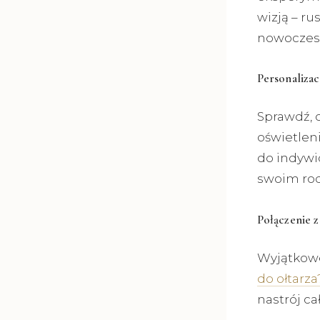
wizją – ru
nowoczesn
Personalizac
Sprawdź, 
oświetlen
do indywi
swoim rod
Połączenie 
Wyjątkowe 
do ołtarza
nastrój ca