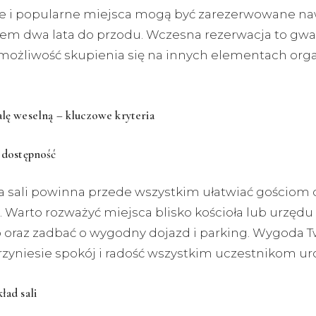
 i popularne miejsca mogą być zarezerwowane na
asem dwa lata do przodu. Wczesna rezerwacja to gwa
 możliwość skupienia się na innych elementach orga
alę weselną – kluczowe kryteria
i dostępność
ja sali powinna przede wszystkim ułatwiać gościom 
. Warto rozważyć miejsca blisko kościoła lub urzędu
 oraz zadbać o wygodny dojazd i parking. Wygoda 
rzyniesie spokój i radość wszystkim uczestnikom uro
ład sali