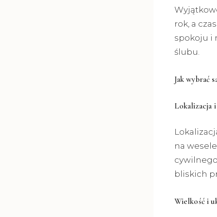
Wyjątkowe
rok, a cz
spokoju i
ślubu.
Jak wybrać s
Lokalizacja 
Lokalizac
na wesele
cywilnego
bliskich p
Wielkość i uk