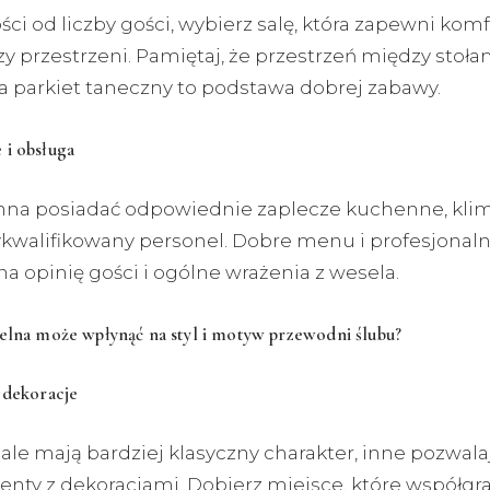
ci od liczby gości, wybierz salę, która zapewni komfo
 przestrzeni. Pamiętaj, że przestrzeń między stoła
a parkiet taneczny to podstawa dobrej zabawy.
 i obsługa
nna posiadać odpowiednie zaplecze kuchenne, klim
ykwalifikowany personel. Dobre menu i profesjonal
a opinię gości i ogólne wrażenia z wesela.
elna może wpłynąć na styl i motyw przewodni ślubu?
 dekoracje
ale mają bardziej klasyczny charakter, inne pozwala
nty z dekoracjami. Dobierz miejsce, które współgra