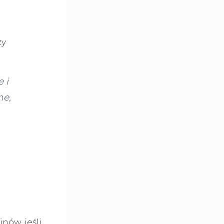
zy
 i
ne,
nów, jeśli