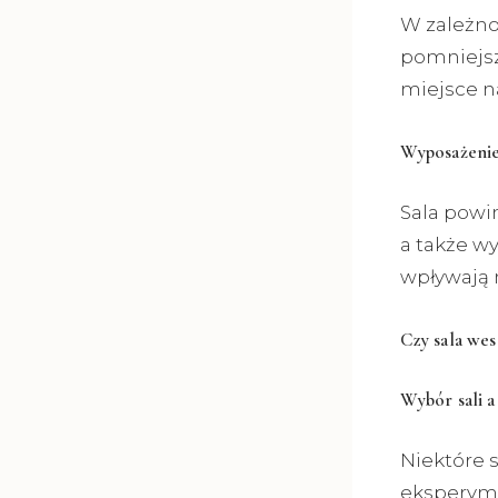
W zależnoś
pomniejszy
miejsce n
Wyposażenie
Sala powi
a także w
wpływają n
Czy sala wes
Wybór sali a
Niektóre s
eksperyme