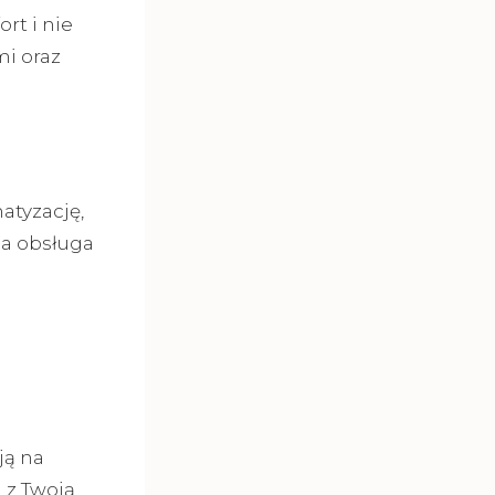
rt i nie
mi oraz
atyzację,
na obsługa
ją na
 z Twoją