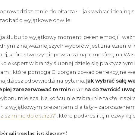
poprowadzisz mnie do ołtarza? – jak wybrać idealną s
 zadbać o wyjątkowe chwile
ja ślubu to wyjątkowy moment, pełen emocji i waż
Jednym z najważniejszych wyborów jest znalezienie i
lnej, która stworzy niepowtarzalną atmosferę na Wa
ako ekspert w branży ślubnej dzielę się praktycznymi
mi, które pomogą Ci zorganizować perfekcyjne we
znajdziesz odpowiedzi na pytania:
jak wybrać salę w
lepiej zarezerwować termin
oraz
na co zwrócić uwa
yboru miejsca. Na końcu nie zabraknie także inspira
h z wyjątkowym prezentem dla taty – zaproszeniem
isz mnie do ołtarza?
”, które podkreśli tę niezwykłą 
ór sali weselnej jest kluczowy?