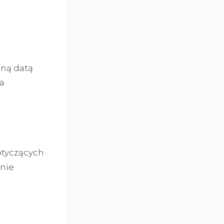
aną datą
a
otyczących
dnie