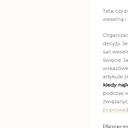
Tata, czy 
weselną i
Organizac
decyzji. 
sali wese
święcie. J
wskazówka
artykule 
kiedy naj
podczas w
związanyc
poprowadz
Dlaczego wyb