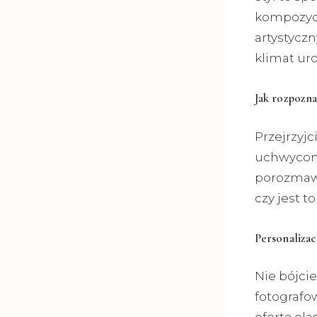
kompozycj
artystyczn
klimat uro
Jak rozpozna
Przejrzyjc
uchwycony
porozmawi
czy jest to
Personalizac
Nie bójcie
fotografo