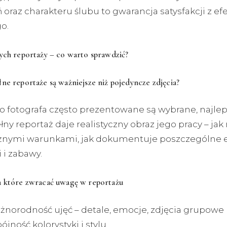
oraz charakteru ślubu to gwarancja satysfakcji z ef
o.
ych reportaży – co warto sprawdzić?
ne reportaże są ważniejsze niż pojedyncze zdjęcia?
o fotografa często prezentowane są wybrane, najlep
ny reportaż daje realistyczny obraz jego pracy – jak 
óżnymi warunkami, jak dokumentuje poszczególne 
 i zabawy.
a które zwracać uwagę w reportażu
óżnorodność ujęć – detale, emocje, zdjęcia grupowe
ójność kolorystyki i stylu