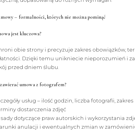
astyczną, dopasowaną do różnych wymagań.
umowy – formalności, których nie można pominąć
owa jest kluczowa?
oni obie strony i precyzuje zakres obowiązków, ter
łatności. Dzięki temu unikniecie nieporozumień i z
kój przed dniem ślubu.
zawierać umowa z fotografem?
czegóły usług – ilość godzin, liczba fotografii, zakres
erminy dostarczenia zdjęć
asady dotyczące praw autorskich i wykorzystania zdj
arunki anulacji i ewentualnych zmian w zamówieni