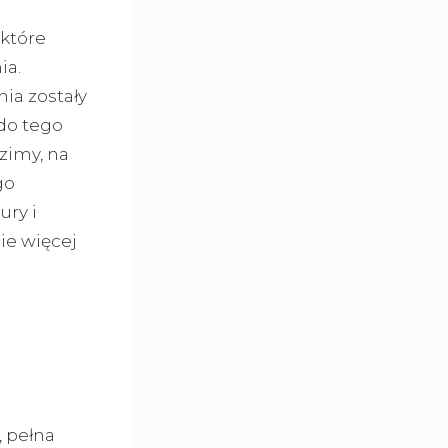
 które
ia.
ia zostały
do tego
zimy, na
go
ury i
cie więcej
, pełna