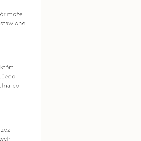
bór może
dstawione
 która
. Jego
lna, co
rzez
zych