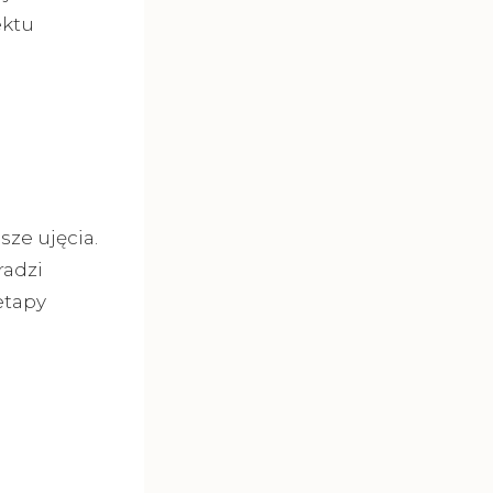
ektu
sze ujęcia.
radzi
etapy