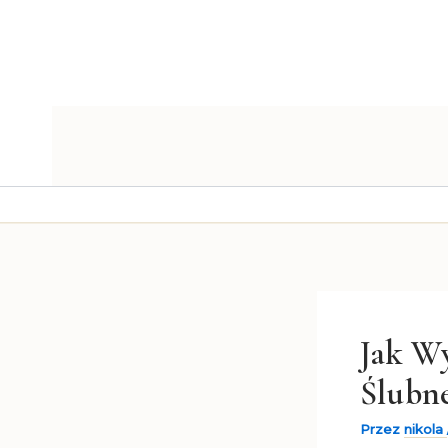
Przejdź
do
treści
Jak W
Ślubn
Przez
nikola