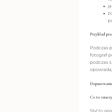
ja
z
p
Przykład pra
Podczas p
fotograf 
podczas s
opowiadają
Dopasowanie 
Co to znaczy
Styl to sp