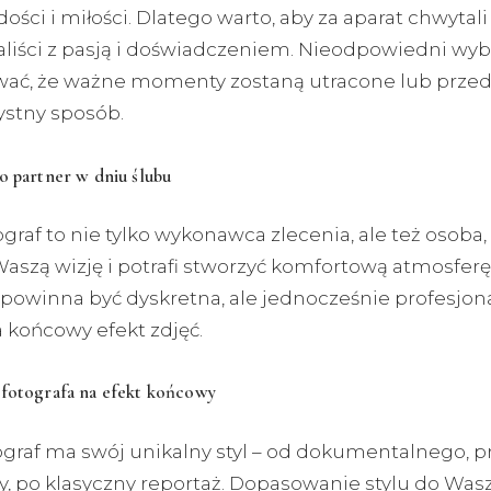
dości i miłości. Dlatego warto, aby za aparat chwytali
aliści z pasją i doświadczeniem. Nieodpowiedni wy
ć, że ważne momenty zostaną utracone lub prze
ystny sposób.
o partner w dniu ślubu
graf to nie tylko wykonawca zlecenia, ale też osoba,
aszą wizję i potrafi stworzyć komfortową atmosferę
powinna być dyskretna, ale jednocześnie profesjona
 końcowy efekt zdjęć.
 fotografa na efekt końcowy
ograf ma swój unikalny styl – od dokumentalnego, p
ny, po klasyczny reportaż. Dopasowanie stylu do Was