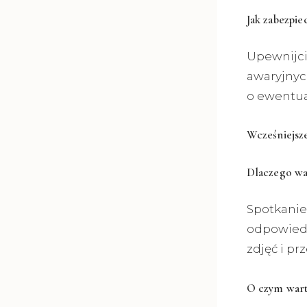
Jak zabezpie
Upewnijci
awaryjnych
o ewentual
Wcześniejsz
Dlaczego war
Spotkanie
odpowiedn
zdjęć i pr
O czym wart