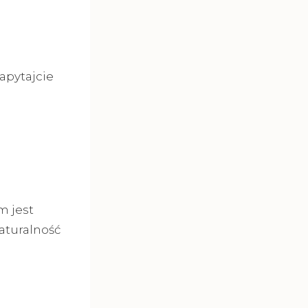
i
zapytajcie
m jest
aturalność