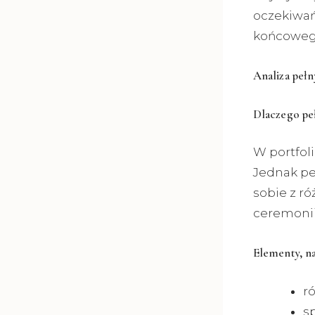
oczekiwań 
końcoweg
Analiza pełn
Dlaczego peł
W portfoli
Jednak peł
sobie z r
ceremonii
Elementy, n
r
sp