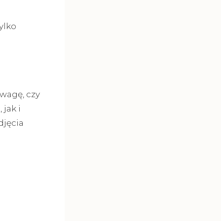
ylko
wagę, czy
jak i
djęcia