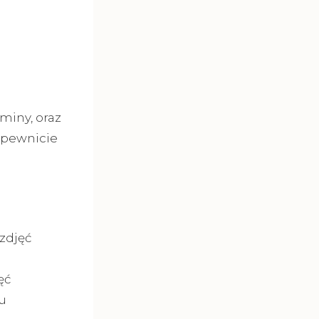
miny, oraz
apewnicie
 zdjęć
ęć
u