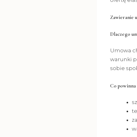
ofertę el
Zawieranie 
Dlaczego um
Umowa chr
warunki p
sobie spo
Co powinna 
sz
t
z
w