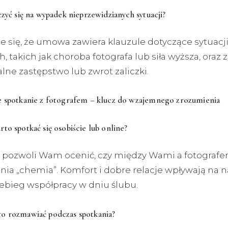
czyć się na wypadek nieprzewidzianych sytuacji?
e się, że umowa zawiera klauzule dotyczące sytuacj
, takich jak choroba fotografa lub siła wyższa, oraz 
ne zastępstwo lub zwrot zaliczki.
e spotkanie z fotografem – klucz do wzajemnego zrozumienia
to spotkać się osobiście lub online?
 pozwoli Wam ocenić, czy między Wami a fotografe
ia „chemia”. Komfort i dobre relacje wpływają na n
zebieg współpracy w dniu ślubu.
o rozmawiać podczas spotkania?