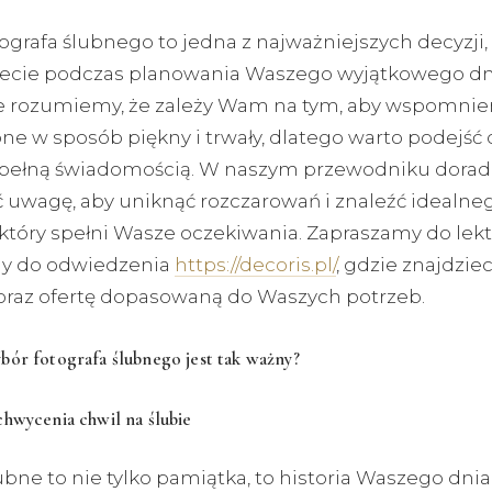
grafa ślubnego to jedna z najważniejszych decyzji,
cie podczas planowania Waszego wyjątkowego dn
 rozumiemy, że zależy Wam na tym, aby wspomnien
ne w sposób piękny i trwały, dlatego warto podejść 
 pełną świadomością. W naszym przewodniku dorad
ć uwagę, aby uniknąć rozczarowań i znaleźć idealne
 który spełni Wasze oczekiwania. Zapraszamy do lekt
y do odwiedzenia
https://decoris.pl/
, gdzie znajdzie
i oraz ofertę dopasowaną do Waszych potrzeb.
ór fotografa ślubnego jest tak ważny?
hwycenia chwil na ślubie
ubne to nie tylko pamiątka, to historia Waszego dnia