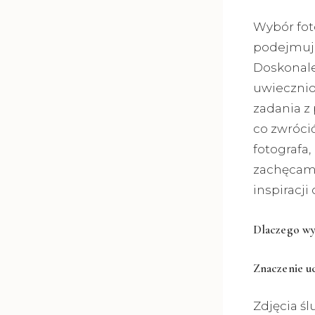
Wybór foto
podejmuje
Doskonale
uwiecznio
zadania z
co zwróci
fotografa,
zachęcam
inspiracj
Dlaczego wyb
Znaczenie uc
Zdjęcia śl