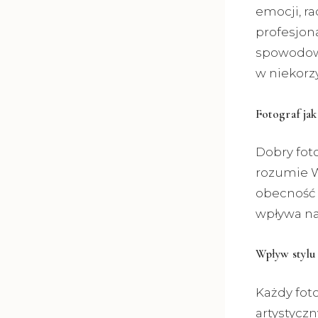
emocji, ra
profesjon
spowodowa
w niekorz
Fotograf jak
Dobry foto
rozumie W
obecność 
wpływa na
Wpływ stylu
Każdy fot
artystycz