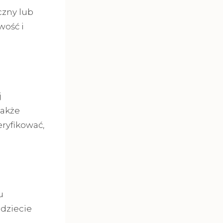
czny lub
wość i
j
także
ryfikować,
u
dziecie