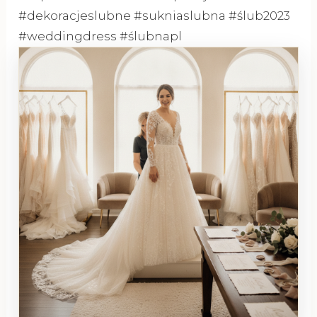
#dekoracjeslubne #sukniaslubna #ślub2023
#weddingdress #ślubnapl