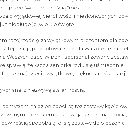
em przed światem i złością ”rodziców”.
oba o wyjątkowej cierpliwości i nieskończonych po
już niedługo jej wielkie święto!
em rozejrzeć się, za wyjątkowym prezentem dla babc
. Z tej okazji, przygotowaliśmy dla Was ofertę na ci
dla Waszych babć. W pełni spersonalizowane zesta
e sprawią, że każda seniorka rodu się uśmiechnie.
fercie znajdziecie wyjątkowe, piękne kartki z okazji
ykonane, z niezwykłą starannością.
pomysłem na dzień babci, są też zestawy kąpielow
izowanym ręcznikiem. Jeśli Twoja ukochana babcia,
 pewnością spodobają jej się zestawy do pieczenia –