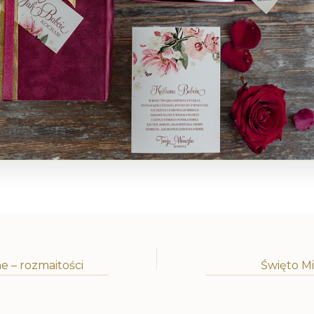
e – rozmaitości
Święto Mi