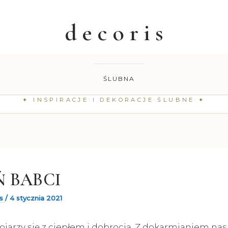
ŚLUBNA
Ń BABCI
is
/
4 stycznia 2021
ojarzy się z ciepłem i dobrocią. Z dokarmianiem nas 