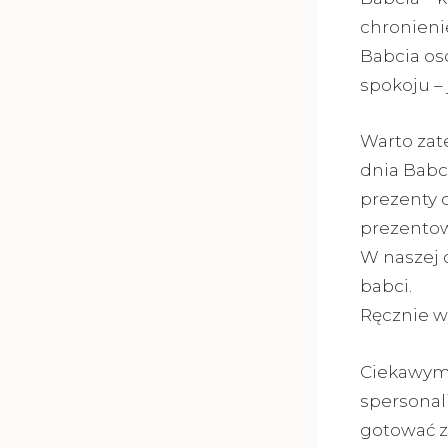
chronieni
Babcia os
spokoju – 
Warto zat
dnia Babci
prezenty 
prezentow
W naszej o
babci.
Ręcznie w
Ciekawym 
spersonal
gotować z