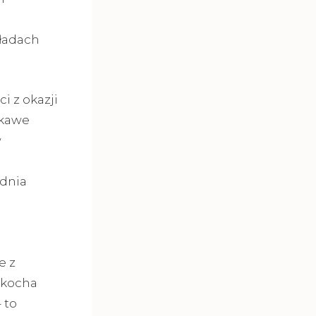
kładach
i z okazji
ekawe
w
 dnia
e z
 kocha
 to