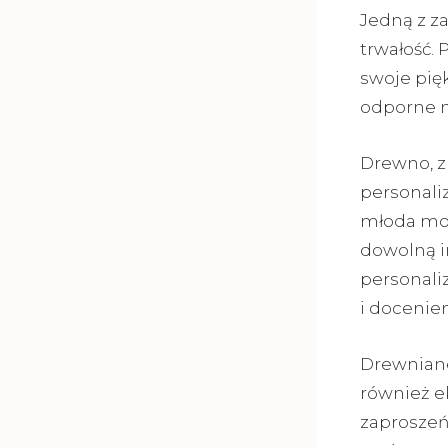
Jedną z z
trwałość.
swoje pię
odporne n
Drewno, z
personali
młoda moż
dowolną in
personali
i docenie
Drewniane
również e
zaproszeń