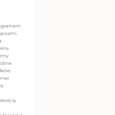
onogramem
apisami,
a
ękna
jemy
sobne
dków,
niać
my
akością