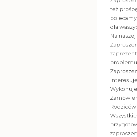
Zaproszen
też prośbę
polecamy 
dla waszy
Na naszej
Zaproszen
zaprezent
problemu 
Zaproszeni
Interesuj
Wykonujem
Zamówieni
Rodziców 
Wszystkie
przygotow
zaproszen