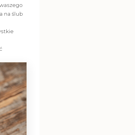
 waszego
a na ślub
stkie
ć