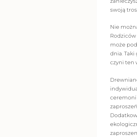
zanieczys
swoją tros
Nie można
Rodziców 
może poda
dnia. Taki
czyni ten
Drewniane
indywidual
ceremonii
zaproszeń,
Dodatkowo
ekologicz
zaproszeni