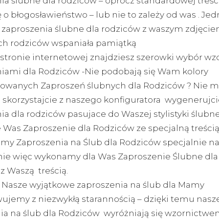
ia ślubne dla rodziców – oprócz standardowej treści
 o błogosławieństwo – lub nie to zależy od was . Je
zaproszenia ślubne dla rodziców z waszym zdjęcie
ch rodziców wspaniała pamiątką
 stronie internetowej znajdziesz szerowki wybór wz
iami dla Rodziców -Nie podobają się Wam kolory
owanych Zaproszeń ślubnych dla Rodziców ? Nie m
skorzystajcie z naszego konfiguratora wygenerujci
a dla rodziców pasujace do Waszej stylistyki ślubnej
e Was Zaproszenie dla Rodziców ze specjalną treści
y Zaproszenia na Ślub dla Rodziców specjalnie n
e więc wykonamy dla Was Zaproszenie Ślubne dl
z Waszą treścią.
 Nasze wyjątkowe zaproszenia na ślub dla Mamy
ujemy z niezwykłą starannością – dzięki temu nasz
ia na ślub dla Rodziców wyróżniają się wzornictwe