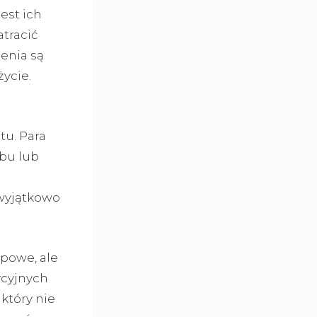
est ich
tracić
enia są
ycie.
u. Para
bu lub
 wyjątkowo
ypowe, ale
ycyjnych
który nie