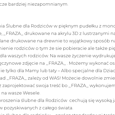
zcze bardziej niezapomnianym.
nia Ślubne dla Rodziców w pięknym pudełku z m
e, _FRAZA_ drukowane na akrylu 3D z lustrzanymi n
klane drukowane na drewnie to wyjątkowy sposób n
enie rodziców o tym że sie pobieracie ale także pi
dla waszych rodziców. Na wasze życzenie wydruku
ęczynowe zdjęcie na _FRAZA_ . Możemy wykonać o
e tylko dla Mamy lub taty – Albo specjalne dla Dzia
kład _FRAZA_ zależy od WAS! Możecie dowolnie zmie
az zaprojektować swoja treść bo _FRAZA_ wykonuje
e na wasze Wesele.
roszenia ślubne dla Rodziców cechują się wysoką j
w pozyskiwanych z całego świata.