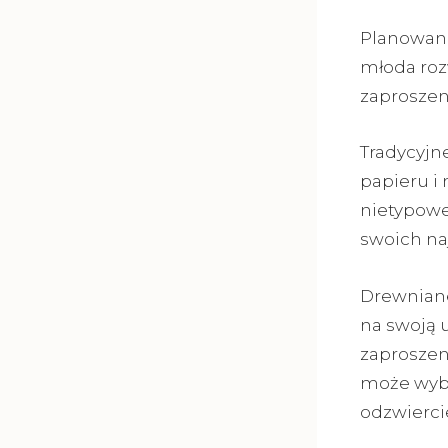
Planowani
młoda roz
zaproszen
Tradycyjn
papieru i 
nietypowe
swoich naj
Drewniane
na swoją u
zaproszen
może wybr
odzwiercie