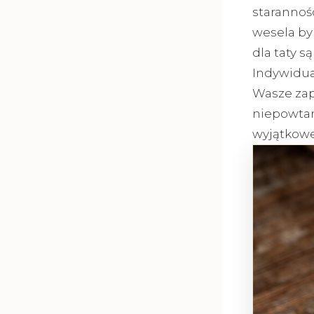
starannoś
wesela by
dla taty s
Indywidua
Wasze zap
niepowtar
wyjątkowe