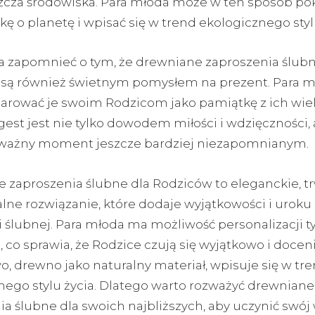
zcza środowiska. Para młoda może w ten sposób po
kę o planetę i wpisać się w trend ekologicznego stylu
 zapomnieć o tym, że drewniane zaproszenia ślubn
są również świetnym pomysłem na prezent. Para m
rować je swoim Rodzicom jako pamiątkę z ich wie
 gest jest nie tylko dowodem miłości i wdzięczności, 
 ważny moment jeszcze bardziej niezapomnianym.
 zaproszenia ślubne dla Rodziców to eleganckie, tr
ne rozwiązanie, które dodaje wyjątkowości i uroku 
 ślubnej. Para młoda ma możliwość personalizacji t
 co sprawia, że Rodzice czują się wyjątkowo i doceni
, drewno jako naturalny materiał, wpisuje się w tr
nego stylu życia. Dlatego warto rozważyć drewniane
a ślubne dla swoich najbliższych, aby uczynić swój 