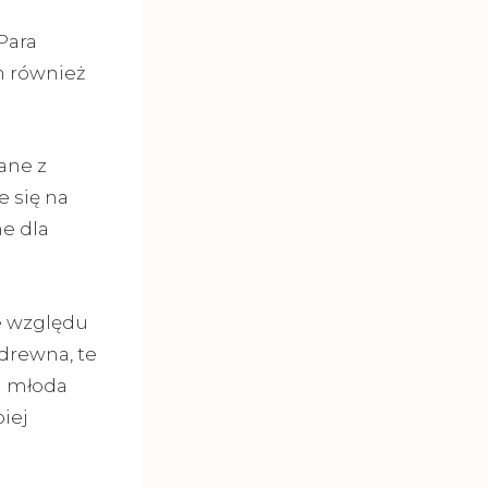
Para
m również
ane z
e się na
e dla
e względu
 drewna, te
a młoda
iej