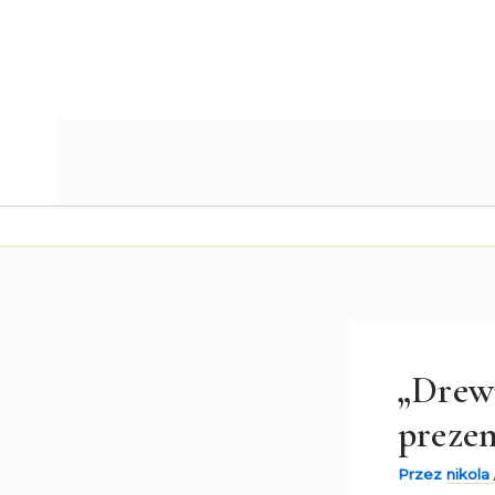
Przejdź
do
treści
„Drew
preze
Przez
nikola