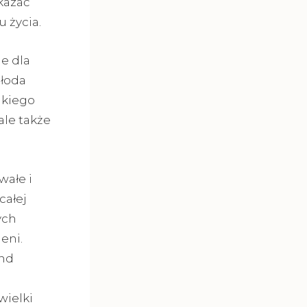
kazać
 życia.
e dla
łoda
lkiego
ale także
wałe i
całej
ych
eni.
end
wielki