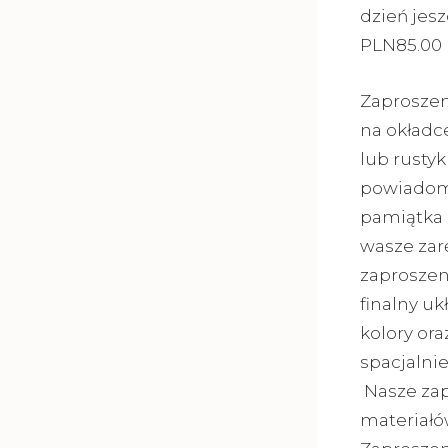
dzień jes
PLN85.00
Zaprosze
na okładc
lub rusty
powiadomi
pamiątka 
wasze zar
zaproszeni
finalny u
kolory or
spacjalni
Nasze zap
materiałó