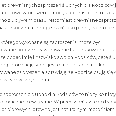
alet drewnianych zaproszeń ślubnych dla Rodziców j
 Papierowe zaproszenia mogą ulec zniszczeniu lub za
kno z upływem czasu. Natomiast drewniane zaprosz
a uszkodzenia i mogą służyć jako pamiątka na całe ż
 którego wykonane są zaproszenia, może być
zowane poprzez grawerowanie lub drukowanie tekst
e dodać imię i nazwisko swoich Rodziców, datę ślu
ną informację, która jest dla nich istotna. Takie
zowane zaproszenia sprawiają, że Rodzice czują się
ni w tym ważnym dniu.
 zaproszenia ślubne dla Rodziców to nie tylko niet
kologiczne rozwiązanie. W przeciwieństwie do trad
 papierowych, drewno jest naturalnym materiałem, 