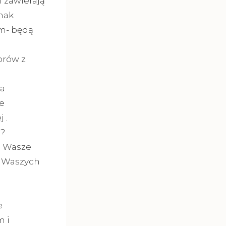
 zawierają
dnak
m- będą
orów z
a
e
 .
ą?
a Wasze
a Waszych
e
m i