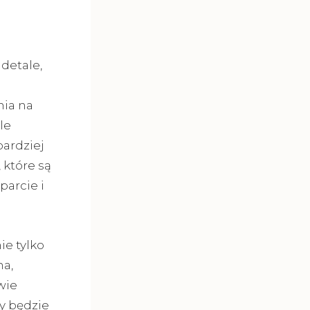
detale,
nia na
le
bardziej
które są
arcie i
ie tylko
na,
wie
y będzie