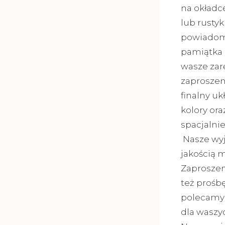
na okładc
lub rusty
powiadomi
pamiątka 
wasze zar
zaproszeni
finalny u
kolory or
spacjalni
Nasze wyj
jakością 
Zaproszen
też prośbę
polecamy 
dla waszy