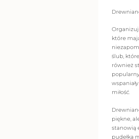
Drewniane
Organizuj
które maj
niezapomn
ślub, któ
również s
popularny
wspaniały
miłość.
Drewniane
piękne, al
stanowią 
pudełka m