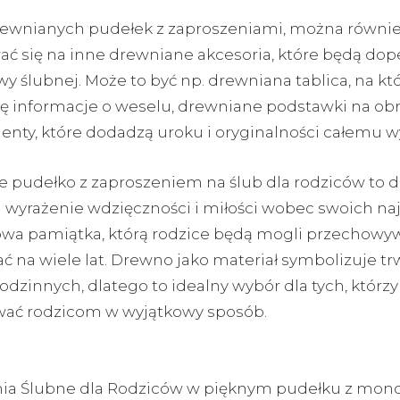
ewnianych pudełek z zaproszeniami, można równi
ć się na inne drewniane akcesoria, które będą do
wy ślubnej. Może to być np. drewniana tablica, na któ
ię informacje o weselu, drewniane podstawki na obr
enty, które dodadzą uroku i oryginalności całemu w
 pudełko z zaproszeniem na ślub dla rodziców to 
 wyrażenie wdzięczności i miłości wobec swoich naj
owa pamiątka, którą rodzice będą mogli przechowyw
 na wiele lat. Drewno jako materiał symbolizuje trw
 rodzinnych, dlatego to idealny wybór dla tych, którz
ać rodzicom w wyjątkowy sposób.
nia Ślubne dla Rodziców w pięknym pudełku z m