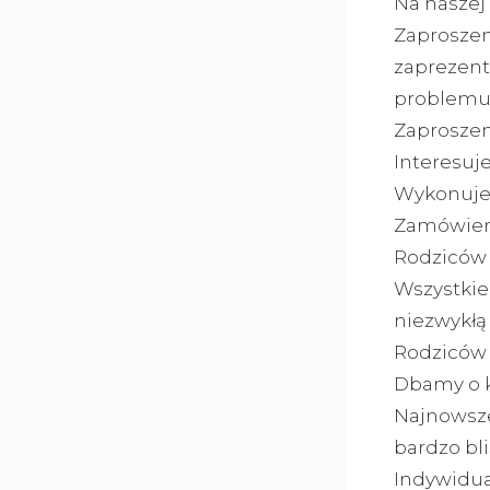
Na naszej
Zaproszen
zaprezent
problemu 
Zaproszeni
Interesuj
Wykonujem
Zamówieni
Rodziców 
Wszystkie
niezwykłą 
Rodziców 
Dbamy o k
Najnowsze
bardzo bli
Indywidua