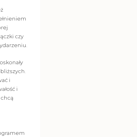
eż
pełnieniem
rej
ączki czy
ydarzeniu.
doskonały
bliższych.
ać i
ałość i
y chcą
onogramem