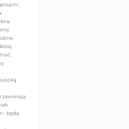
apisami,
a
ękna
jemy
sobne
dków,
niać
my
 wysoką
 zawierają
dnak
m- będą