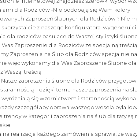
 stronie internetowej znajdziesz szerowki wybór wz
iami dla Rodziców -Nie podobają się Wam kolory
owanych Zaproszeń ślubnych dla Rodziców ? Nie m
skorzystajcie z naszego konfiguratora wygenerujci
a dla rodziców pasujace do Waszej stylistyki ślubnej
e Was Zaproszenie dla Rodziców ze specjalną treści
y Zaproszenia na Ślub dla Rodziców specjalnie n
e więc wykonamy dla Was Zaproszenie Ślubne dl
z Waszą treścią.
 Nasze zaproszenia ślubne dla Rodziców przygoto
starannością – dzięki temu nasze zaproszenia na śl
wyróżniają się wzornictwem i starannością wykonan
ażdy szczegół aby oprawa waszego wesela byla idea
 trendy w kategorii zaproszenia na ślub dla taty są
skie.
lna realizacja każdego zamówienia sprawia, że wszy