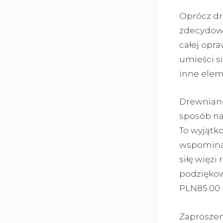
Oprócz dr
zdecydowa
całej opra
umieści s
inne elem
Drewniane
sposób na
To wyjątk
wspominać
siłę więzi
podziękow
PLN85.00
Zaprosze