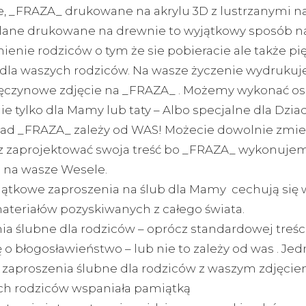
e, _FRAZA_ drukowane na akrylu 3D z lustrzanymi n
klane drukowane na drewnie to wyjątkowy sposób n
enie rodziców o tym że sie pobieracie ale także pi
dla waszych rodziców. Na wasze życzenie wydruku
ęczynowe zdjęcie na _FRAZA_ . Możemy wykonać o
e tylko dla Mamy lub taty – Albo specjalne dla Dzia
kład _FRAZA_ zależy od WAS! Możecie dowolnie zmie
az zaprojektować swoja treść bo _FRAZA_ wykonuje
e na wasze Wesele.
ątkowe zaproszenia na ślub dla Mamy cechują się
materiałów pozyskiwanych z całego świata.
ia ślubne dla rodziców – oprócz standardowej treści
 o błogosławieństwo – lub nie to zależy od was . Je
zaproszenia ślubne dla rodziców z waszym zdjęcie
ch rodziców wspaniała pamiątką