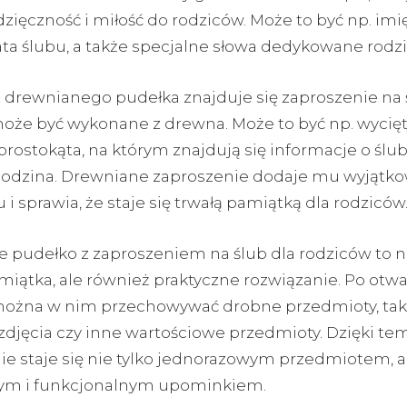
zięczność i miłość do rodziców. Może to być np. imi
ata ślubu, a także specjalne słowa dedykowane rodz
drewnianego pudełka znajduje się zaproszenie na ś
oże być wykonane z drewna. Może to być np. wycięty
prostokąta, na którym znajdują się informacje o ślubi
godzina. Drewniane zaproszenie dodaje mu wyjątk
 i sprawia, że staje się trwałą pamiątką dla rodziców
 pudełko z zaproszeniem na ślub dla rodziców to ni
miątka, ale również praktyczne rozwiązanie. Po otwa
ożna w nim przechowywać drobne przedmioty, taki
 zdjęcia czy inne wartościowe przedmioty. Dzięki te
ie staje się nie tylko jednorazowym przedmiotem, a
ym i funkcjonalnym upominkiem.