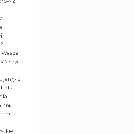
orów z
a
e
 .
ą?
a Wasze
a Waszych
wujemy z
ub dla
ia.
lna.
 nam
stkie