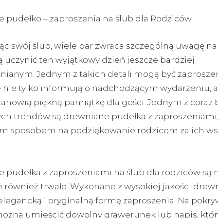
 pudełko – zaproszenia na ślub dla Rodziców
ąc swój ślub, wiele par zwraca szczególną uwagę na 
ą uczynić ten wyjątkowy dzień jeszcze bardziej
ianym. Jednym z takich detali mogą być zaprosze
re nie tylko informują o nadchodzącym wydarzeniu, a
tanowią piękną pamiątkę dla gości. Jednym z coraz 
ch trendów są drewniane pudełka z zaproszeniami, 
m sposobem na podziękowanie rodzicom za ich wsp
 pudełka z zaproszeniami na ślub dla rodziców są n
e również trwałe. Wykonane z wysokiej jakości drew
elegancką i oryginalną formę zaproszenia. Na pokry
ożna umieścić dowolny grawerunek lub napis, któr