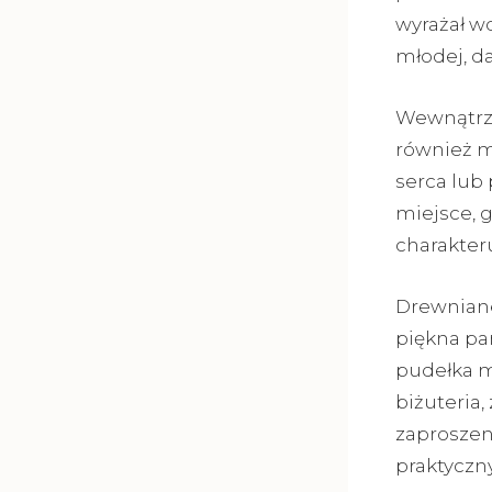
wyrażał wd
młodej, d
Wewnątrz 
również m
serca lub 
miejsce, 
charakteru
Drewniane
piękna pa
pudełka m
biżuteria,
zaproszen
praktyczn