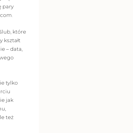
ę pary
icom.
lub, które
 kształt
e – data,
owego
.
e tylko
rciu
e jak
mu,
le też