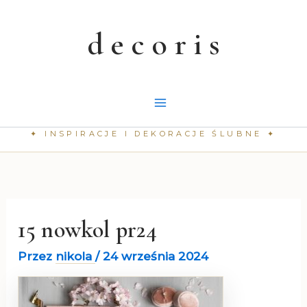
Przejdź
do
treści
15 nowkol pr24
Przez
nikola
/
24 września 2024