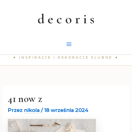
Przejdź
do
treści
41 now z
Przez
nikola
/
18 września 2024